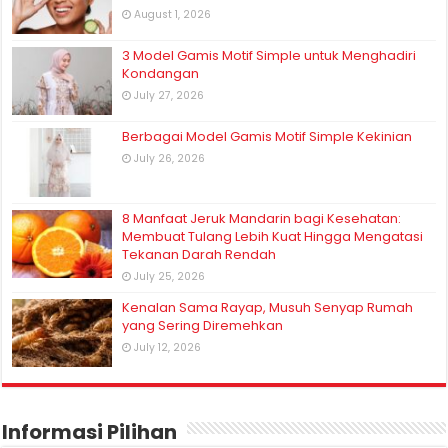
August 1, 2026
3 Model Gamis Motif Simple untuk Menghadiri
Kondangan
July 27, 2026
Berbagai Model Gamis Motif Simple Kekinian
July 26, 2026
8 Manfaat Jeruk Mandarin bagi Kesehatan:
Membuat Tulang Lebih Kuat Hingga Mengatasi
Tekanan Darah Rendah
July 25, 2026
Kenalan Sama Rayap, Musuh Senyap Rumah
yang Sering Diremehkan
July 12, 2026
Informasi Pilihan