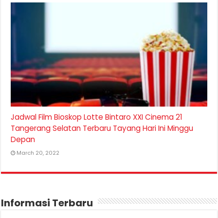
Jadwal Film Bioskop Lotte Bintaro XXI Cinema 21
Tangerang Selatan Terbaru Tayang Hari Ini Minggu
Depan
March 20, 2022
Informasi Terbaru