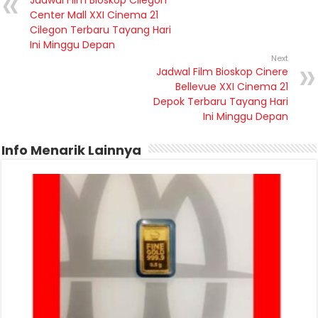
Center Mall XXI Cinema 21
Cilegon Terbaru Tayang Hari
Ini Minggu Depan
Next
Jadwal Film Bioskop Cinere
Bellevue XXI Cinema 21
Depok Terbaru Tayang Hari
Ini Minggu Depan
Info Menarik Lainnya