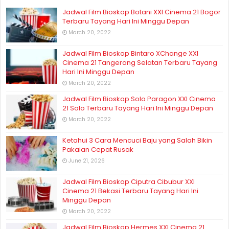
Jadwal Film Bioskop Botani XXI Cinema 21 Bogor
Terbaru Tayang Hari Ini Minggu Depan
March 20, 2022
Jadwal Film Bioskop Bintaro XChange XXI
Cinema 21 Tangerang Selatan Terbaru Tayang
Hari Ini Minggu Depan
March 20, 2022
Jadwal Film Bioskop Solo Paragon XXI Cinema
21 Solo Terbaru Tayang Hari Ini Minggu Depan
March 20, 2022
Ketahui 3 Cara Mencuci Baju yang Salah Bikin
Pakaian Cepat Rusak
June 21, 2026
Jadwal Film Bioskop Ciputra Cibubur XXI
Cinema 21 Bekasi Terbaru Tayang Hari Ini
Minggu Depan
March 20, 2022
Jadwal Film Bioskop Hermes XXI Cinema 21