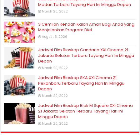
Medan Terbaru Tayang Hari Ini Minggu Depan
March 20, 2022
3 Cemilan Rendah Kalori Aman Bagi Anda yang
Menjalankan Program Diet
August 5, 2026
Jadwal Film Bioskop Gandaria XXI Cinema 21
Jakarta Selatan Terbaru Tayang Hari Ini Minggu
Depan
March 20, 2022
Jadwal Film Bioskop SKA XXI Cinema 21
Pekanbaru Terbaru Tayang Hari Ini Minggu
Depan
March 20, 2022
Jadwal Film Bioskop Blok M Square XXI Cinema
21 Jakarta Selatan Terbaru Tayang Hari Ini
Minggu Depan
March 20, 2022