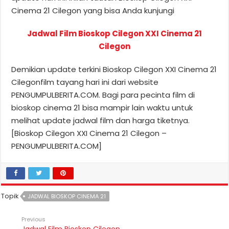
Cinema 21 Cilegon yang bisa Anda kunjungi
Jadwal Film Bioskop Cilegon XXI Cinema 21
Cilegon
Demikian update terkini Bioskop Cilegon XXI Cinema 21
Cilegonfilm tayang hari ini dari website
PENGUMPULBERITA.COM. Bagi para pecinta film di
bioskop cinema 21 bisa mampir lain waktu untuk
melihat update jadwal film dan harga tiketnya.
[Bioskop Cilegon XXI Cinema 21 Cilegon –
PENGUMPULBERITA.COM]
Topik
JADWAL BIOSKOP CINEMA 21
Previous
Jadwal Film Bioskop Cilegon