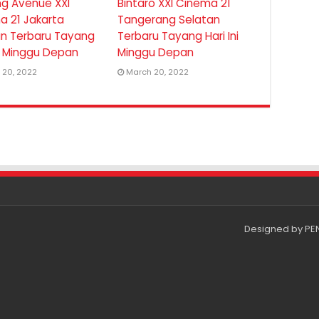
ng Avenue XXI
Bintaro XXI Cinema 21
a 21 Jakarta
Tangerang Selatan
an Terbaru Tayang
Terbaru Tayang Hari Ini
ni Minggu Depan
Minggu Depan
 20, 2022
March 20, 2022
Designed by
PE