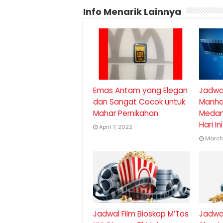
Info Menarik Lainnya
Emas Antam yang Elegan
Jadwal
dan Sangat Cocok untuk
Manha
Mahar Pernikahan
Medan
Hari I
April 7, 2022
March
Jadwal Film Bioskop M’Tos
Jadwal