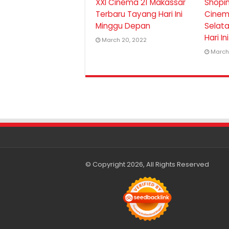
XXI Cinema 21 Makassar
Shopi
Terbaru Tayang Hari Ini
Cinem
Minggu Depan
Selat
Hari I
March 20, 2022
March
© Copyright 2026, All Rights Reserved