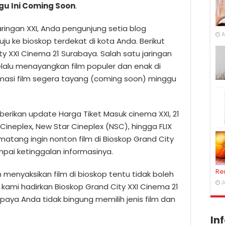
u Ini Coming Soon
.
aringan XXI, Anda pengunjung setia blog
A
 ke bioskop terdekat di kota Anda. Berikut
ty XXI Cinema 21 Surabaya. Salah satu jaringan
selalu menayangkan film populer dan enak di
rmasi film segera tayang (coming soon) minggu
erikan update Harga Tiket Masuk cinema XXI, 21
Cineplex, New Star Cineplex (NSC), hingga FLIX
atang ingin nonton film di Bioskop Grand City
pai ketinggalan informasinya.
Re
 menyaksikan film di bioskop tentu tidak boleh
J
ami hadirkan Bioskop Grand City XXI Cinema 21
upaya Anda tidak bingung memilih jenis film dan
In