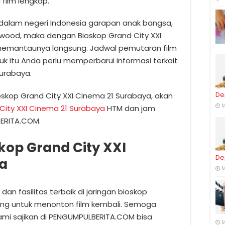
 film lengkap.
u dalam negeri Indonesia garapan anak bangsa,
lywood, maka dengan Bioskop Grand City XXI
emantaunya langsung. Jadwal pemutaran film
 itu Anda perlu memperbarui informasi terkait
Surabaya.
De
oskop Grand City XXI Cinema 21 Surabaya, akan
M
City XXI Cinema 21 Surabaya
HTM dan jam
ERITA.COM.
kop Grand City XXI
De
a
M
dan fasilitas terbaik di jaringan bioskop
jung untuk menonton film kembali. Semoga
ami sajikan di PENGUMPULBERITA.COM bisa
M