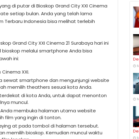
yang di putar di Bioskop Grand City XXI Cinema
date setiap bulan. Anda yang telah lama
lm Terbaru Indonesia bisa melihat terlebih
ioskop Grand City XXI Cinema 21 Surabaya hari ini
al bioskop melalui smartphone Anda bisa
wah ini:
De
M
s Cinema XXI.
ka sewat smartphone dan mengunjungi website
lah memilih theathers sesuai kota Anda.
kop terdekat di kota Anda, untuk dapat menonton
M
lnya muncul.
a Anda membuka halaman utama website
 film yang ingin di tonton.
k playing at pada tombol di halaman tersebut.
De
gan memilih bioskop. Kemudian muncul waktu
M