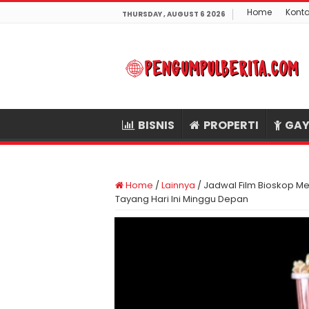
Home
Kont
THURSDAY , AUGUST 6 2026
BISNIS
PROPERTI
GAY
Home
/
Lainnya
/
Jadwal Film Bioskop Me
Tayang Hari Ini Minggu Depan