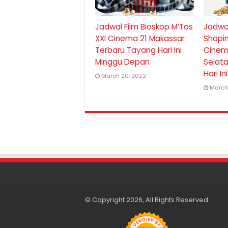
Jadwal Film Bioskop M’Tos
Jadwal
XXI Cinema 21 Makassar
Shopi
Terbaru Tayang Hari Ini
Cinem
Minggu Depan
Selat
Hari I
March 20, 2022
March
© Copyright 2026, All Rights Reserved