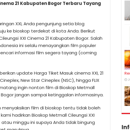
Cinema 21 Kabupaten Bogor Terbaru Tayang
aringan XXI, Anda pengunjung setia blog
 ke bioskop terdekat di kota Anda. Berikut
Cileungsi XXI Cinema 21 Kabupaten Bogor. Salah
Indonesia ini selalu menayangkan film populer
encari informasi film segera tayang (coming
erikan update Harga Tiket Masuk cinema XXI, 21
Re
Cineplex, New Star Cineplex (NSC), hingga FLIX
J
atang ingin nonton film di Bioskop Metmall
 Bogor jangan sampai ketinggalan informasinya.
 menyaksikan film di bioskop tentu tidak boleh
ami hadirkan Bioskop Metmall Cileungsi XXI
i atau minggu ini supaya Anda tidak bingung
In
tiket masuknya.