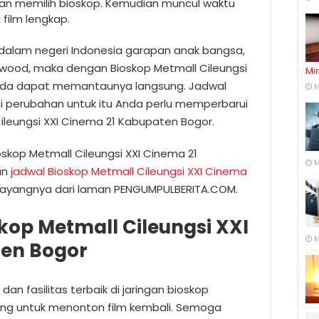
gan memilih bioskop. Kemudian muncul waktu
 film lengkap.
u dalam negeri Indonesia garapan anak bangsa,
llywood, maka dengan Bioskop Metmall Cileungsi
Mi
nda dapat memantaunya langsung. Jadwal
M
 perubahan untuk itu Anda perlu memperbarui
Cileungsi XXI Cinema 21 Kabupaten Bogor.
oskop Metmall Cileungsi XXI Cinema 21
M
an
jadwal Bioskop Metmall Cileungsi XXI Cinema
ayangnya dari laman PENGUMPULBERITA.COM.
kop Metmall Cileungsi XXI
M
ten Bogor
dan fasilitas terbaik di jaringan bioskop
jung untuk menonton film kembali. Semoga