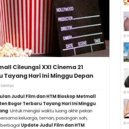
A
all Cileungsi XXI Cinema 21
 Tayang Hari Ini Minggu Depan
Lainnya
A
lan Judul Film dan HTM Bioskop Metmall
ten Bogor Terbaru Tayang Hari Ini Minggu
yang
. Untuk mengisi waktu luang akhir pekan
bersama keluarga, teman, pasangan sah,
A
n berbagai
Update Judul Film dan HTM