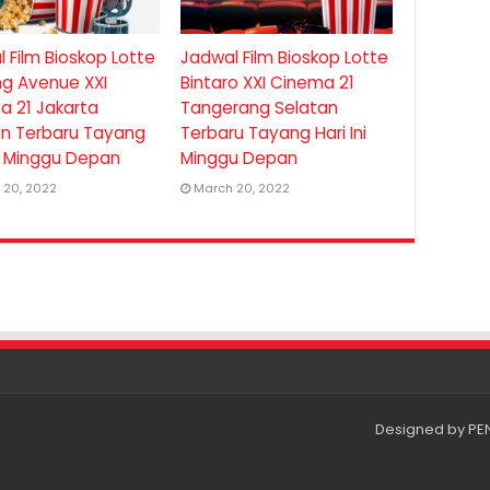
 Film Bioskop Lotte
Jadwal Film Bioskop Lotte
ng Avenue XXI
Bintaro XXI Cinema 21
a 21 Jakarta
Tangerang Selatan
an Terbaru Tayang
Terbaru Tayang Hari Ini
ni Minggu Depan
Minggu Depan
 20, 2022
March 20, 2022
Designed by
PE