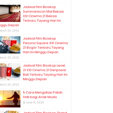
Jadwal Film Bioskop
Summarecon Mal Bekasi
XXI Cinema 21 Bekasi
Terbaru Tayang Hari Ini
nggu Depan
arch 20, 2022
Jadwal Film Bioskop
Pesona Square XXI Cinema
21 Bogor Terbaru Tayang
Hari Ini Minggu Depan
arch 20, 2022
Jadwal Film Bioskop Level
21 XXI Cinema 21 Denpasar
Bali Terbaru Tayang Hari Ini
Minggu Depan
arch 20, 2022
5 Cara Mengatasi Patah
Hati bagi Anak Muda
June 16, 2026
Jadwal Film Bioskop Grand