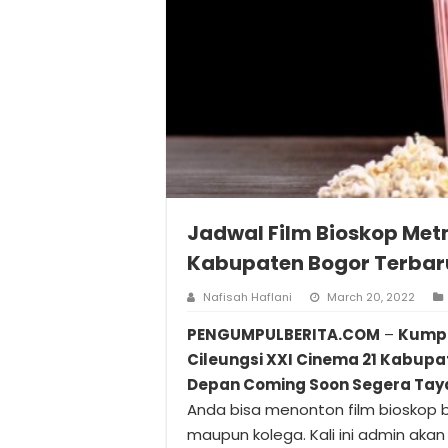
Jadwal Film Bioskop Metm
Kabupaten Bogor Terbaru
Nafisah Haflani
March 20, 2022
PENGUMPULBERITA.COM
–
Kumpu
Cileungsi XXI Cinema 21 Kabupa
Depan Coming Soon Segera Ta
Anda bisa menonton film bioskop 
maupun kolega. Kali ini admin aka