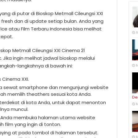
ang di putar di Bioskop Metmall Cileungsi XXI
fresh dan di update setiap bulan. Anda yang
ice atau Film Terbaru Indonesia bisa melihat
A
tepat.
ioskop Metmall Cileungsi XXI Cinema 21
 Jika ingin melihat jadwal bioskop melalui
ngkah-langkahnya di bawah ini:
M
s Cinema XXI.
ka sewat smartphone dan mengunjungi website
lah memilih theathers sesuai kota Anda.
De
kop terdekat di kota Anda, untuk dapat menonton
M
lnya muncul.
a Anda membuka halaman utama website
 film yang ingin di tonton.
k playing at pada tombol di halaman tersebut.
M