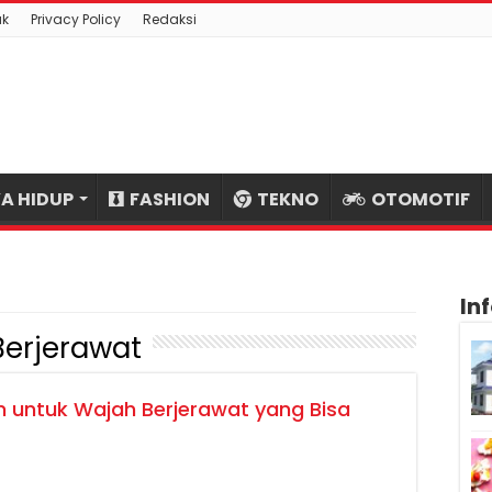
ak
Privacy Policy
Redaksi
A HIDUP
FASHION
TEKNO
OTOMOTIF
In
erjerawat
untuk Wajah Berjerawat yang Bisa