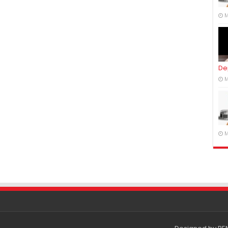
M
De
M
M