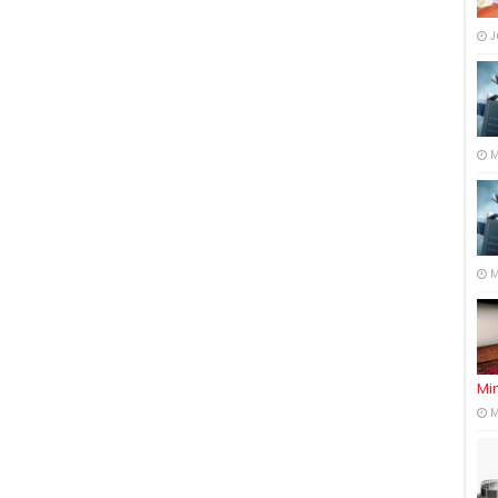
J
M
M
Mi
M