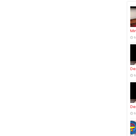
Mi
M
De
M
De
M