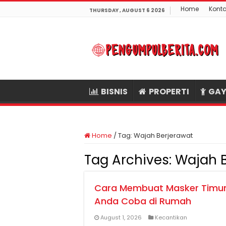
Home
Kont
THURSDAY , AUGUST 6 2026
BISNIS
PROPERTI
GAY
Home
/
Tag:
Wajah Berjerawat
Tag Archives:
Wajah B
Cara Membuat Masker Timun 
Anda Coba di Rumah
August 1, 2026
Kecantikan