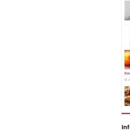
Re
J
In