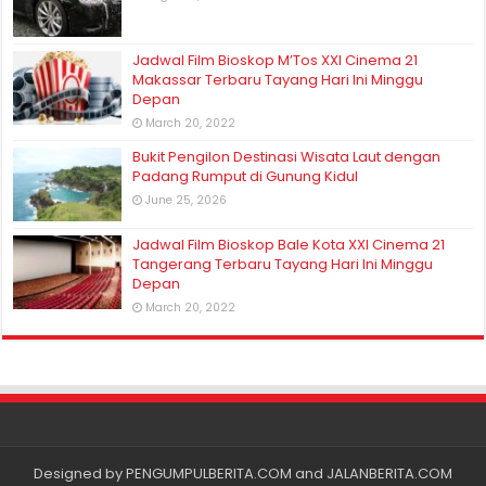
Jadwal Film Bioskop M’Tos XXI Cinema 21
Makassar Terbaru Tayang Hari Ini Minggu
Depan
March 20, 2022
Bukit Pengilon Destinasi Wisata Laut dengan
Padang Rumput di Gunung Kidul
June 25, 2026
Jadwal Film Bioskop Bale Kota XXI Cinema 21
Tangerang Terbaru Tayang Hari Ini Minggu
Depan
March 20, 2022
Designed by
PENGUMPULBERITA.COM
and
JALANBERITA.COM